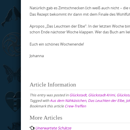
Natürlich gab es Zimtschnecken (ich weiß auch nicht – di
Das Rezept bekommt ihr dann mit dem Finale des Wohlfüh
Apropos „Das Leuchten der Elbe“: In der letzten Woche b
schon Ende nächster Woche klappen. Wer das Buch am lie
Euch ein schönes Wochenende!
Johanna
Article Information
This entry was posted in
Glückstadt
,
Glückstadt-Krimi
,
Glückst
Tagged with
Aus dem Nähkästchen
,
Das Leuchten der Elbe
,
Jo
Bookmark this article
Crew-Treffen
Post
More Articles
navigation
Unerwartete Schätze