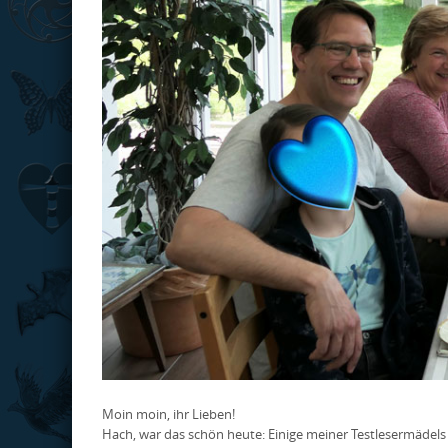
Moin moin, ihr Lieben!
Hach, war das schön heute: Einige meiner Testlesermädels