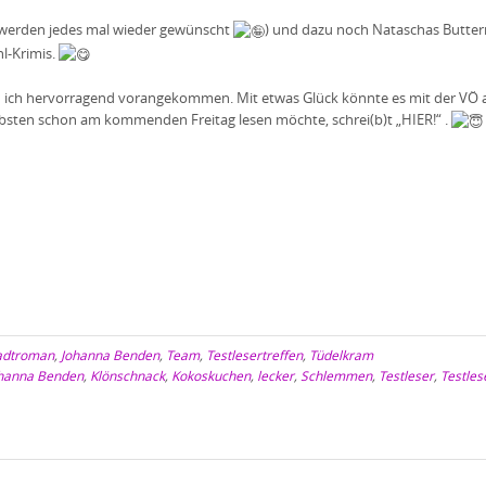
e werden jedes mal wieder gewünscht
) und dazu noch Nataschas Butte
l-Krimis.
in ich hervorragend vorangekommen. Mit etwas Glück könnte es mit der VÖ 
bsten schon am kommenden Freitag lesen möchte, schrei(b)t „HIER!“ .
adtroman
,
Johanna Benden
,
Team
,
Testlesertreffen
,
Tüdelkram
hanna Benden
,
Klönschnack
,
Kokoskuchen
,
lecker
,
Schlemmen
,
Testleser
,
Testles