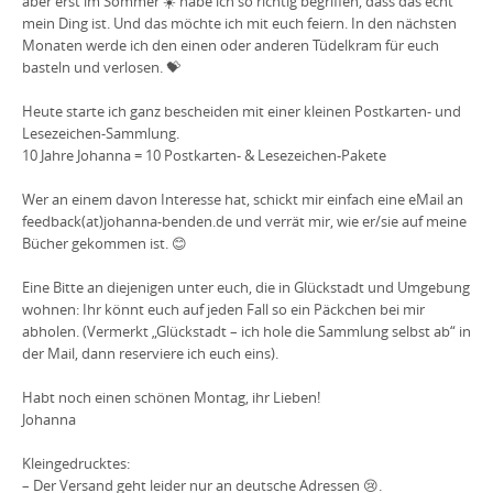
aber erst im Sommer
☀️
habe ich so richtig begriffen, dass das echt
mein Ding ist. Und das möchte ich mit euch feiern. In den nächsten
Monaten werde ich den einen oder anderen Tüdelkram für euch
basteln und verlosen.
💝
Heute starte ich ganz bescheiden mit einer kleinen Postkarten- und
Lesezeichen-Sammlung.
10 Jahre Johanna = 10 Postkarten- & Lesezeichen-Pakete
Wer an einem davon Interesse hat, schickt mir einfach eine eMail an
feedback(at)johanna-benden.de und verrät mir, wie er/sie auf meine
Bücher gekommen ist.
😊
Eine Bitte an diejenigen unter euch, die in Glückstadt und Umgebung
wohnen: Ihr könnt euch auf jeden Fall so ein Päckchen bei mir
abholen. (Vermerkt „Glückstadt – ich hole die Sammlung selbst ab“ in
der Mail, dann reserviere ich euch eins).
Habt noch einen schönen Montag, ihr Lieben!
Johanna
Kleingedrucktes:
– Der Versand geht leider nur an deutsche Adressen
😢
.