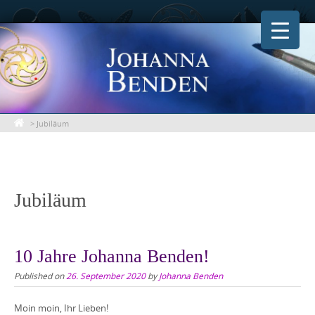
Skip
to
content
>
Jubiläum
Jubiläum
10 Jahre Johanna Benden!
Published on
26. September 2020
by
Johanna Benden
Moin moin, Ihr Lieben!