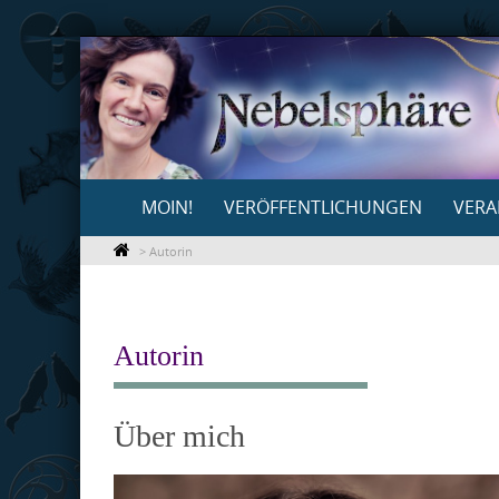
Skip
to
content
Skip
MOIN!
VERÖFFENTLICHUNGEN
VERA
to
content
>
Autorin
Autorin
Über mich