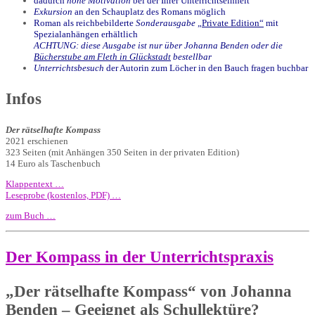
dadurch
hohe Motivation
bei der Ihrer Unterrichtseinheit
Exkursion
an den Schauplatz des Romans möglich
Roman als reichbebilderte
Sonderausgabe
„Private Edition“
mit
Spezialanhängen erhältlich
ACHTUNG: diese Ausgabe ist nur über Johanna Benden oder die
Bücherstube am Fleth in Glückstadt
bestellbar
Unterrichtsbesuch
der Autorin zum Löcher in den Bauch fragen buchbar
Infos
Der rätselhafte Kompass
2021 erschienen
323 Seiten (mit Anhängen 350 Seiten in der privaten Edition)
14 Euro als Taschenbuch
Klappentext …
Leseprobe (kostenlos, PDF) …
zum Buch …
Der Kompass in der Unterrichtspraxis
„Der rätselhafte Kompass“ von Johanna
Benden – Geeignet als Schullektüre?