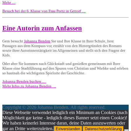
Mehr …
Besuch bei der 6. Klasse von Frau Peetz in Gettorf …
Eine Autorin zum Anfassen
Gern besucht
Johanna Benden
Sie und Ihre Klasse in Ihrer Schule, liest
Passagen aus dem Kompass vor, erzählt von den Hintergründen des Romans
sowie ihrer Autorinnentätigkeit im Allgemeinen und stellt sich den Fragen der
Kids.
Oder aber Sie kommen nach Glückstadt und genießen gemeinsam mit Ihrer
Klasse eine Stadtführung auf den Spuren von Christian und Wiebke und erleben
so hautnah die wichtigsten Spielorte der Geschichte.
Johanna Benden buchen …
Mehr Infos zu Johanna Benden …
Copyright © 2026 Johanna Benden. All rights reserved.
Diese Webseite verwendet lediglich ein Minimum an Cookies (nach
Möglichkeit gar keine - lediglich dieses Banner setzt einen Cookie)!
Wir haben keinerlei Interesse daran, deine Daten auszuwerten oder
gar an Dritte weiterzuleiten.
Einverstanden
Datenschutzerklärung