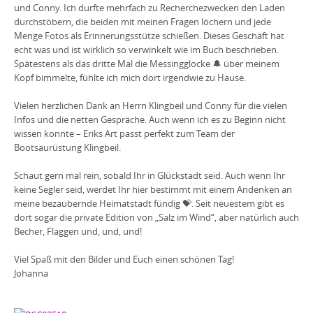
und Conny. Ich durfte mehrfach zu Recherchezwecken den Laden
durchstöbern, die beiden mit meinen Fragen löchern und jede
Menge Fotos als Erinnerungsstütze schießen. Dieses Geschäft hat
echt was und ist wirkli
ch so verwinkelt wie im Buch beschrieben.
Spätestens als das dritte Mal die Messingglocke
🔔
über meinem
Kopf bimmelte, fühlte ich mich dort irgendwie zu Hause.
Vielen herzlichen Dank an Herrn Klingbeil und Conny für die vielen
Infos und die netten Gespräche. Auch wenn ich es zu Beginn nicht
wissen konnte – Eriks Art passt perfekt zum Team der
Bootsaurüstung Klingbeil.
Schaut gern mal rein, sobald Ihr in Glückstadt seid. Auch wenn Ihr
keine Segler seid, werdet Ihr hier bestimmt mit einem Andenken an
meine bezaubernde Heimatstadt fündig
💝
. Seit neuestem gibt es
dort sogar die private Edition von „Salz im Wind“, aber natürlich auch
Becher, Flaggen und, und, und!
Viel Spaß mit den Bilder und Euch einen schönen Tag!
Johanna