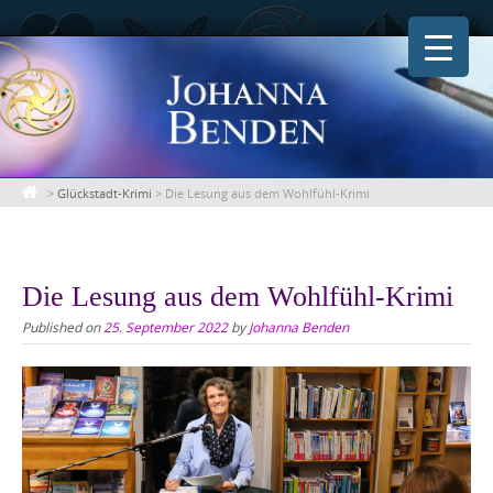
Skip
to
content
>
Glückstadt-Krimi
>
Die Lesung aus dem Wohlfühl-Krimi
Die Lesung aus dem Wohlfühl-Krimi
Published on
25. September 2022
by
Johanna Benden