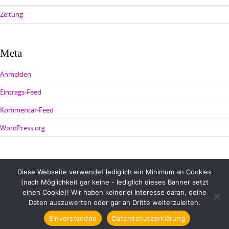
Zeitung
Meta
Anmelden
Eintrags-Feed
Kommentar-Feed
WordPress.org
Diese Webseite verwendet lediglich ein Minimum an Cookies
(nach Möglichkeit gar keine - lediglich dieses Banner setzt
einen Cookie)! Wir haben keinerlei Interesse daran, deine
Daten auszuwerten oder gar an Dritte weiterzuleiten.
Einverstanden
Datenschutzerklärung
Copyright © 2026 Johanna Benden. All rights reserved.