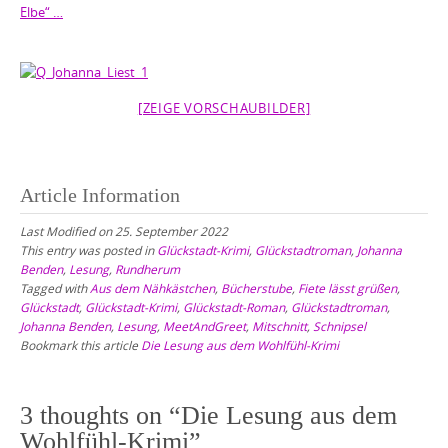
Elbe“ …
[ZEIGE VORSCHAUBILDER]
Article Information
Last Modified on 25. September 2022
This entry was posted in
Glückstadt-Krimi
,
Glückstadtroman
,
Johanna
Benden
,
Lesung
,
Rundherum
Tagged with
Aus dem Nähkästchen
,
Bücherstube
,
Fiete lässt grüßen
,
Glückstadt
,
Glückstadt-Krimi
,
Glückstadt-Roman
,
Glückstadtroman
,
Johanna Benden
,
Lesung
,
MeetAndGreet
,
Mitschnitt
,
Schnipsel
Bookmark this article
Die Lesung aus dem Wohlfühl-Krimi
3 thoughts on “
Die Lesung aus dem
Wohlfühl-Krimi
”