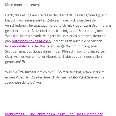
Moin moin, ihr Lieben!
Hach, die Lesung am Freitag in der Bücherstube war großartig: gut
besucht von interessierten Zuhörern, die mich zwischen den
verschiedenen Textpassagen ordentlich mit Fragen zum Drumherum
gelöchert haben. Nebenbei habe ich einiges zur Entstehung des
Wohlfühl-Krimis erzählt. Hungern musste auch niemand, denn es
gab
Nataschas Kokos-Kuchen
und natürlich auch die herrlichen
Rosmarintaler
aus der Bücherstube! 😋 Nach bummelig zwei
Stunden ging das Ganze dann in den Klönschnack- und Signierteil
über. Ach, es war ein toller Abend. Ich habe es so mit euch allen
genossen! 🥰
Was die
Titelsuche
für mich mit
Fußpilz
zu tun hat, erfährst du im
ersten Video. Im Zweiten lese ich dir meine
Lieblingsszene
aus dem
„Leuchten der Elbe“ vor.
Mehr Infos zu „Eine Schwalbe im Sturm“ und „Das Leuchten der