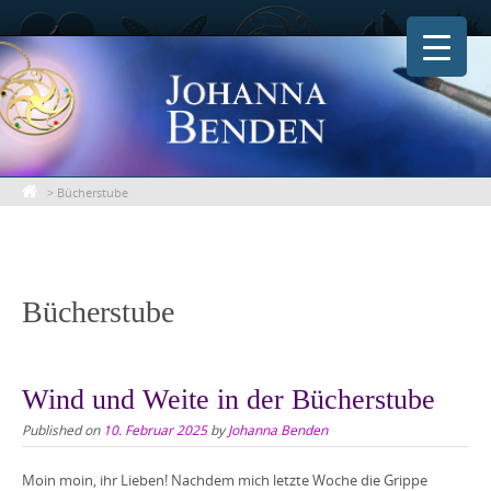
Skip
to
content
>
Bücherstube
Bücherstube
Wind und Weite in der Bücherstube
Published on
10. Februar 2025
by
Johanna Benden
Moin moin, ihr Lieben! Nachdem mich letzte Woche die Grippe