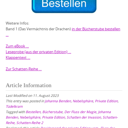
Weitere Infos:
Band 1 (Das Vermächtnis der Drachen)
in der Bücherstube bestellen
…
Zum eBook …
Leseprobe (aus der privaten Edition) …
Klappentext …
Zur Schatten-Reihe …
Article Information
Last Modified on 11. August 2023
This entry was posted in
Johanna Benden
,
Nebelsphäre
,
Private Edition
,
Tüdelkram
Tagged with
Bestellen
,
Bücherstube
,
Der Fluss der Magie
,
Johanna
Benden
,
Nebelsphäre
,
Private Edition
,
Schatten der Invasion
,
Schatten-
Reihe
,
Schatten-Reihe 2
Bookmark this article
Der Versand der private Edition vom „Fluss der