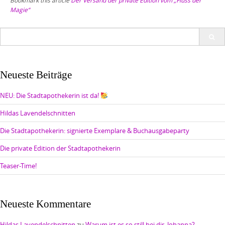
Magie“
Search
for:
Neueste Beiträge
NEU: Die Stadtapothekerin ist da!
Hildas Lavendelschnitten
Die Stadtapothekerin: signierte Exemplare & Buchausgabeparty
Die private Edition der Stadtapothekerin
Teaser-Time!
Neueste Kommentare
Hildas Lavendelschnitten
zu
Warum ist es so still bei dir, Johanna?