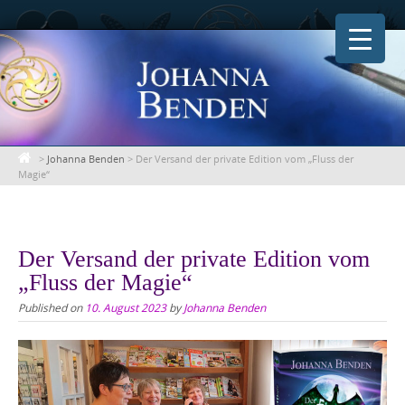
Skip
to
content
>
Johanna Benden
>
Der Versand der private Edition vom „Fluss der
Magie“
Der Versand der private Edition vom
„Fluss der Magie“
Published on
10. August 2023
by
Johanna Benden