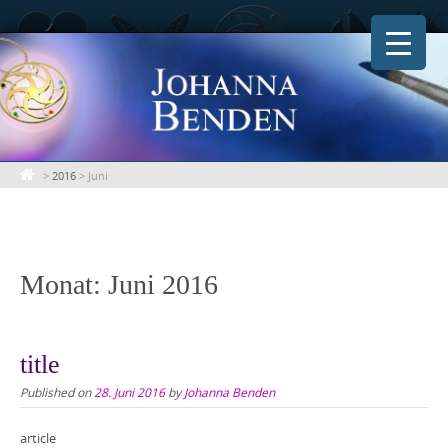
Skip
to
content
>
2016
>
Juni
Monat:
Juni 2016
title
Published on
28. Juni 2016
by
Johanna Benden
article