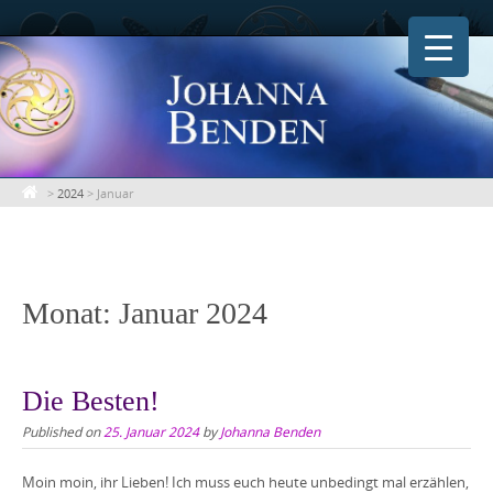
Skip
to
content
>
2024
>
Januar
Monat:
Januar 2024
Die Besten!
Published on
25. Januar 2024
by
Johanna Benden
Moin moin, ihr Lieben! Ich muss euch heute unbedingt mal erzählen,