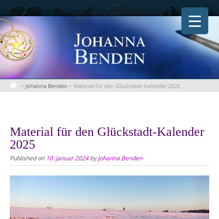
Skip
to
content
>
Johanna Benden
>
Material für den Glückstadt-Kalender 2025
Material für den Glückstadt-Kalender
2025
Published on
10. Januar 2024
by
Johanna Benden