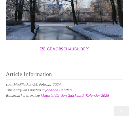
[ZEIGE VORSCHAUBILDER]
Article Information
Last Modified on 26. Februar 2024
This entry was posted in
Johanna Benden
Bookmark this article
Material für den Glückstadt-Kalender 2025
Search
for: