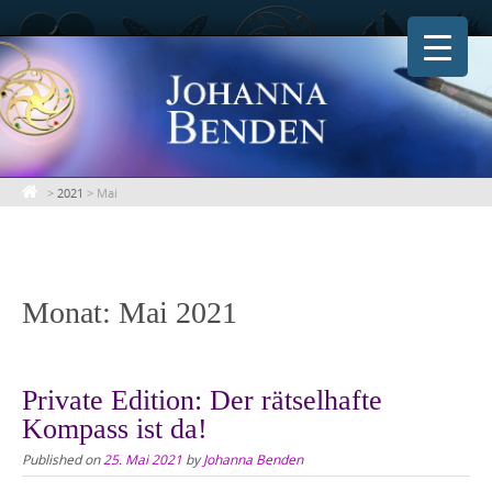
Skip
to
content
>
2021
>
Mai
Monat:
Mai 2021
Private Edition: Der rätselhafte
Kompass ist da!
Published on
25. Mai 2021
by
Johanna Benden