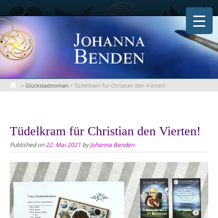
Skip
to
content
>
Glückstadtroman
>
Tüdelkram für Christian den Vierten!
Tüdelkram für Christian den Vierten!
Published on
22. Mai 2021
by
Johanna Benden