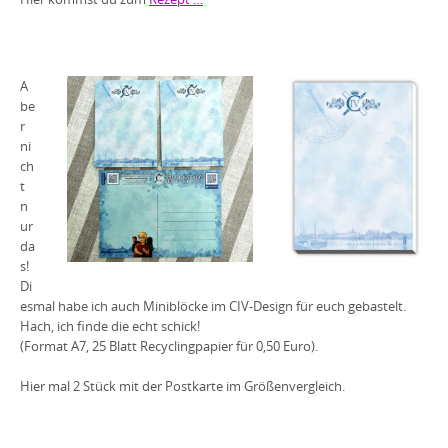
A
be
r
ni
ch
t
n
ur
da
s!
Di
esmal habe ich auch Miniblöcke im CIV-Design für euch gebastelt.
Hach, ich finde die echt schick!
(Format A7, 25 Blatt Recyclingpapier für 0,50 Euro).
Hier mal 2 Stück mit der Postkarte im Größenvergleich.