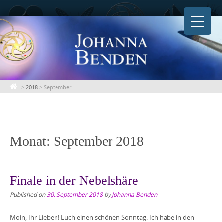
Skip
to
content
>
2018
>
September
Monat:
September 2018
Finale in der Nebelshäre
Published on
30. September 2018
by
Johanna Benden
Moin, Ihr Lieben! Euch einen schönen Sonntag. Ich habe in den