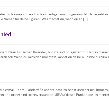
 haben sich einige von euch schon häufiger von mir gewünscht. Dabei geht es
 die Namen für deine Figuren? Was machst du, wenn du an […]
hied
eben! Ideen für Becher, Kalender, T-Shirts und Co. geistern zu Hauf in meine
rieren soll. Wenn du mitreden möchtest, kannst du deine Wünsche bis zum 
rd diesmal … öhm … anders! So anders, dass ich selbst unsicher bin. Immerh
und bisher sind sie einverstanden. Uff! Auf diesen Punkt habe ich mehrere Ja