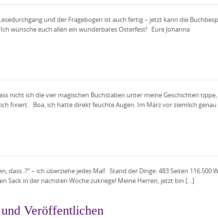
n Lesedurchgang und der Fragebogen ist auch fertig – jetzt kann die Buch
Ich wünsche euch allen ein wunderbares Osterfest! Eure Johanna
dass nicht ich die vier magischen Buchstaben unter meine Geschichten tippe
ch fixiert. Boa, ich hatte direkt feuchte Augen. Im März vor ziemlich genau
ten, dass..?“ – ich überziehe jedes Mal! Stand der Dinge: 483 Seiten 116.500 
en Sack in der nächsten Woche zukriege! Meine Herren, jetzt bin […]
 und Veröffentlichen