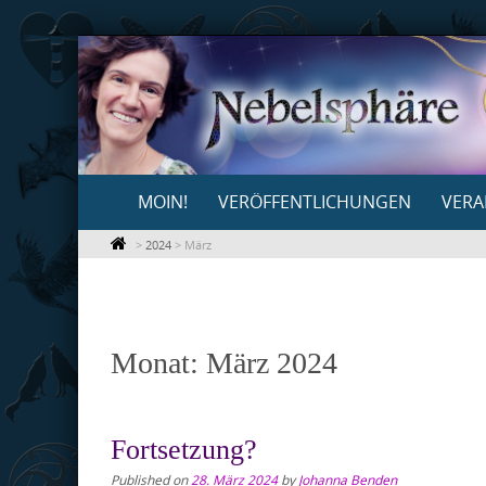
Skip
to
content
Skip
MOIN!
VERÖFFENTLICHUNGEN
VERA
to
content
>
2024
>
März
Monat:
März 2024
Fortsetzung?
Published on
28. März 2024
by
Johanna Benden