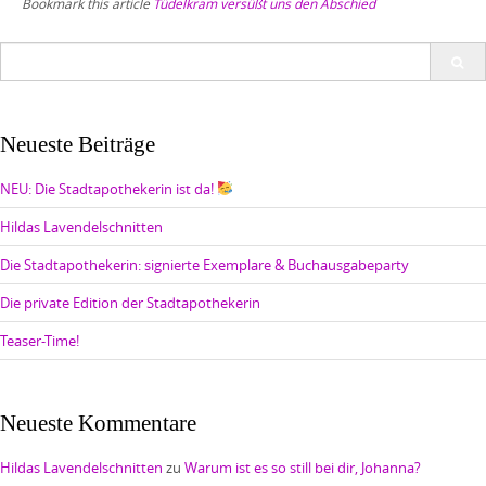
Bookmark this article
Tüdelkram versüßt uns den Abschied
Search
for:
Neueste Beiträge
NEU: Die Stadtapothekerin ist da!
Hildas Lavendelschnitten
Die Stadtapothekerin: signierte Exemplare & Buchausgabeparty
Die private Edition der Stadtapothekerin
Teaser-Time!
Neueste Kommentare
Hildas Lavendelschnitten
zu
Warum ist es so still bei dir, Johanna?