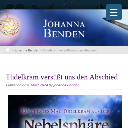
Skip
to
content
>
Johanna Benden
>
Tüdelkram versüßt uns den Abschied
Tüdelkram versüßt uns den Abschied
Published on
8. März 2024
by
Johanna Benden