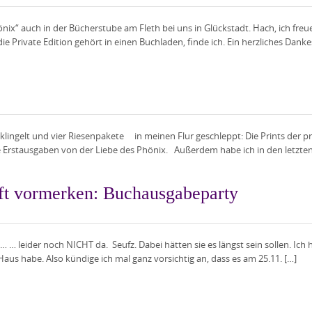
Phönix“ auch in der Bücherstube am Fleth bei uns in Glückstadt. Hach, ich f
 Private Edition gehört in einen Buchladen, finde ich. Ein herzliches Dank
klingelt und vier Riesenpakete in meinen Flur geschleppt: Die Prints der 
 Erstausgaben von der Liebe des Phönix. Außerdem habe ich in den letzten 
ift vormerken: Buchausgabeparty
d… … leider noch NICHT da. Seufz. Dabei hätten sie es längst sein sollen. Ich
aus habe. Also kündige ich mal ganz vorsichtig an, dass es am 25.11. […]