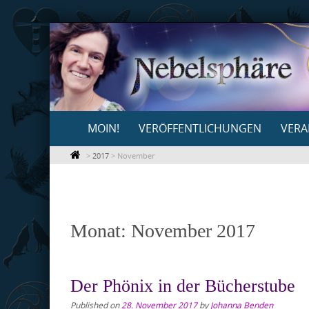
Skip
to
content
Skip
MOIN!
VERÖFFENTLICHUNGEN
VERA
to
content
>
2017
>
November
Monat:
November 2017
Der Phönix in der Bücherstube
Published on
28. November 2017
by
Johanna Benden