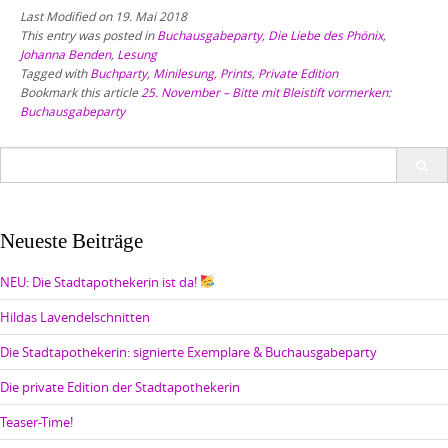
Last Modified on 19. Mai 2018
This entry was posted in
Buchausgabeparty
,
Die Liebe des Phönix
,
Johanna Benden
,
Lesung
Tagged with
Buchparty
,
Minilesung
,
Prints
,
Private Edition
Bookmark this article
25. November – Bitte mit Bleistift vormerken:
Buchausgabeparty
Search
for:
Neueste Beiträge
NEU: Die Stadtapothekerin ist da!
Hildas Lavendelschnitten
Die Stadtapothekerin: signierte Exemplare & Buchausgabeparty
Die private Edition der Stadtapothekerin
Teaser-Time!