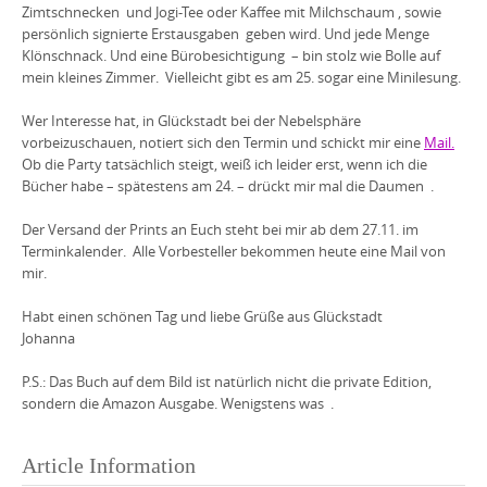
Zimtschnecken
und Jogi-Tee oder Kaffee mit Milchschaum
, sowie
persönlich signierte Erstausgaben
geben wird. Und jede Menge
Klönschnack. Und eine Bürobesichtigung
– bin stolz wie Bolle auf
mein kleines Zimmer.
Vielleicht gibt es am 25. sogar eine Minilesung.
Wer Interesse hat, in Glückstadt bei der Nebelsphäre
vorbeizuschauen, notiert sich den Termin und schickt mir eine
Mail.
Ob die Party tatsächlich steigt, weiß ich leider erst, wenn ich die
Bücher habe – spätestens am 24. – drückt mir mal die Daumen
.
Der Versand der Prints an Euch steht bei mir ab dem 27.11. im
Terminkalender.
Alle Vorbesteller bekommen heute eine Mail von
mir.
Habt einen schönen Tag und liebe Grüße aus Glückstadt
Johanna
P.S.: Das Buch auf dem Bild ist natürlich nicht die private Edition,
sondern die Amazon Ausgabe. Wenigstens was
.
Article Information