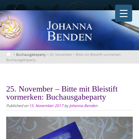
Skip
to
content
>
Buchausgabeparty
>
25. November – Bitte mit Bleistift vormerken:
Buchausgabeparty
25. November – Bitte mit Bleistift
vormerken: Buchausgabeparty
Published on
15. November 2017
by
Johanna Benden