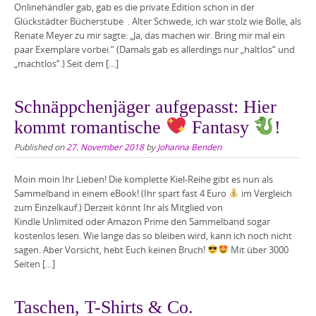
Onlinehändler gab, gab es die private Edition schon in der
Glückstädter Bücherstube . Alter Schwede, ich war stolz wie Bolle, als
Renate Meyer zu mir sagte: „Ja, das machen wir. Bring mir mal ein
paar Exemplare vorbei.“ (Damals gab es allerdings nur „haltlos“ und
„machtlos“.) Seit dem […]
Schnäppchenjäger aufgepasst: Hier
kommt romantische
Fantasy
!
Published on
27. November 2018
by
Johanna Benden
Moin moin Ihr Lieben! Die komplette Kiel-Reihe gibt es nun als
Sammelband in einem eBook! (Ihr spart fast 4 Euro
im Vergleich
zum Einzelkauf.) Derzeit könnt Ihr als Mitglied von
Kindle Unlimited oder Amazon Prime den Sammelband sogar
kostenlos lesen. Wie lange das so bleiben wird, kann ich noch nicht
sagen. Aber Vorsicht, hebt Euch keinen Bruch!
Mit über 3000
Seiten […]
Taschen, T-Shirts & Co.