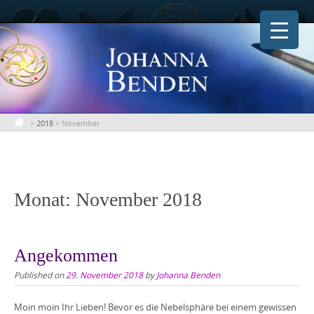
Skip
to
content
>
2018
>
November
Monat:
November 2018
Angekommen
Published on
29. November 2018
by
Johanna Benden
Moin moin Ihr Lieben! Bevor es die Nebelsphäre bei einem gewissen