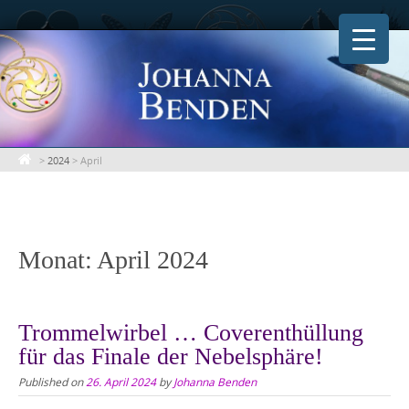
Skip
to
content
>
2024
>
April
Monat:
April 2024
Trommelwirbel … Coverenthüllung
für das Finale der Nebelsphäre!
Published on
26. April 2024
by
Johanna Benden