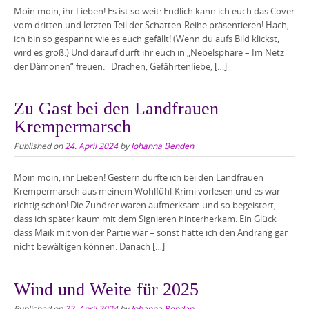
Moin moin, ihr Lieben! Es ist so weit: Endlich kann ich euch das Cover
vom dritten und letzten Teil der Schatten-Reihe präsentieren! Hach,
ich bin so gespannt wie es euch gefällt! (Wenn du aufs Bild klickst,
wird es groß.) Und darauf dürft ihr euch in „Nebelsphäre – Im Netz
der Dämonen“ freuen: Drachen, Gefährtenliebe, […]
Zu Gast bei den Landfrauen
Krempermarsch
Published on
24. April 2024
by
Johanna Benden
Moin moin, ihr Lieben! Gestern durfte ich bei den Landfrauen
Krempermarsch aus meinem Wohlfühl-Krimi vorlesen und es war
richtig schön! Die Zuhörer waren aufmerksam und so begeistert,
dass ich später kaum mit dem Signieren hinterherkam. Ein Glück
dass Maik mit von der Partie war – sonst hätte ich den Andrang gar
nicht bewältigen können. Danach […]
Wind und Weite für 2025
Published on
22. April 2024
by
Johanna Benden