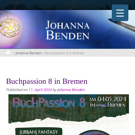
Skip
to
content
>
Johanna Benden
>
Buchpassion 8 in Bremen
Buchpassion 8 in Bremen
Published on
11. April 2024
by
Johanna Benden