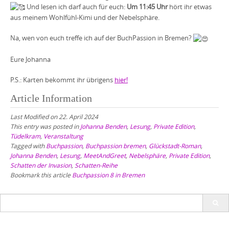
Und lesen ich darf auch für euch:
Um 11:45 Uhr
hört ihr etwas
aus meinem Wohlfühl-Kimi und der Nebelsphäre.
Na, wen von euch treffe ich auf der
BuchPassion
in Bremen?
Eure Johanna
P.S.: Karten bekommt ihr übrigens
hier!
Article Information
Last Modified on 22. April 2024
This entry was posted in
Johanna Benden
,
Lesung
,
Private Edition
,
Tüdelkram
,
Veranstaltung
Tagged with
Buchpassion
,
Buchpassion bremen
,
Glückstadt-Roman
,
Johanna Benden
,
Lesung
,
MeetAndGreet
,
Nebelsphäre
,
Private Edition
,
Schatten der Invasion
,
Schatten-Reihe
Bookmark this article
Buchpassion 8 in Bremen
Search
for: