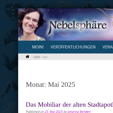
Skip
to
content
Skip
MOIN!
VERÖFFENTLICHUNGEN
VERA
to
content
>
2025
>
Mai
Monat:
Mai 2025
Das Mobiliar der alten Stadtapo
Published on
23. Mai 2025
by
Johanna Benden