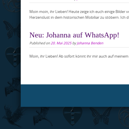
Moin moin, ihr Lieben! Heute zeige ich euch einige Bilder
Herzenslust in dem historischen Mobiliar zu stöbern. Ich d
Neu: Johanna auf WhatsApp!
Published on
20. Mai 2025
by
Johanna Benden
Moin, ihr Lieben! Ab sofort könnt ihr mir auch auf meine