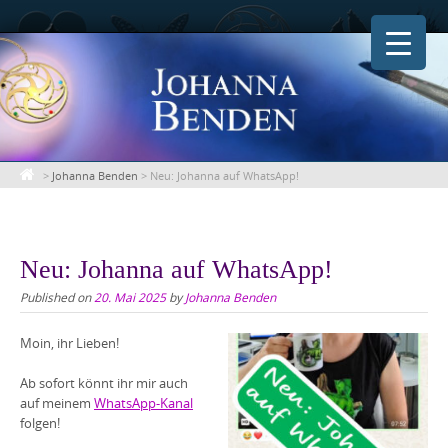
Skip
to
content
>
Johanna Benden
>
Neu: Johanna auf WhatsApp!
Neu: Johanna auf WhatsApp!
Published on
20. Mai 2025
by
Johanna Benden
Moin, ihr Lieben!
Ab sofort könnt ihr mir auch
auf meinem
WhatsApp-Kanal
folgen!