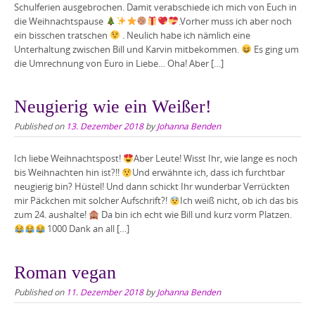
Schulferien ausgebrochen. Damit verabschiede ich mich von Euch in
die Weihnachtspause
.Vorher muss ich aber noch
ein bisschen tratschen
. Neulich habe ich nämlich eine
Unterhaltung zwischen Bill und Karvin mitbekommen.
Es ging um
die Umrechnung von Euro in Liebe… Oha! Aber […]
Neugierig wie ein Weißer!
Published on
13. Dezember 2018
by
Johanna Benden
Ich liebe Weihnachtspost!
Aber Leute! Wisst Ihr, wie lange es noch
bis Weihnachten hin ist?!!
Und erwähnte ich, dass ich furchtbar
neugierig bin? Hüstel! Und dann schickt Ihr wunderbar Verrückten
mir Päckchen mit solcher Aufschrift?!
Ich weiß nicht, ob ich das bis
zum 24. aushalte!
Da bin ich echt wie Bill und kurz vorm Platzen.
1000 Dank an all […]
Roman vegan
Published on
11. Dezember 2018
by
Johanna Benden