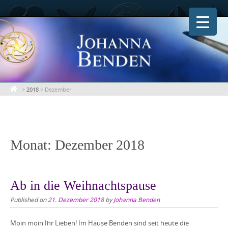
Skip
to
content
>
2018
>
Dezember
Monat:
Dezember 2018
Ab in die Weihnachtspause
Published on
21. Dezember 2018
by
Johanna Benden
Moin moin Ihr Lieben! Im Hause Benden sind seit heute die