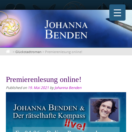
Skip
to
content
>
Glückstadtroman
>
Premierenlesung online!
Premierenlesung online!
Published on
19. Mai 2021
by
Johanna Benden