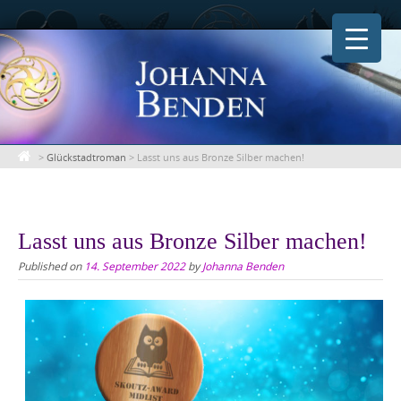
Skip
to
content
>
Glückstadtroman
>
Lasst uns aus Bronze Silber machen!
Lasst uns aus Bronze Silber machen!
Published on
14. September 2022
by
Johanna Benden