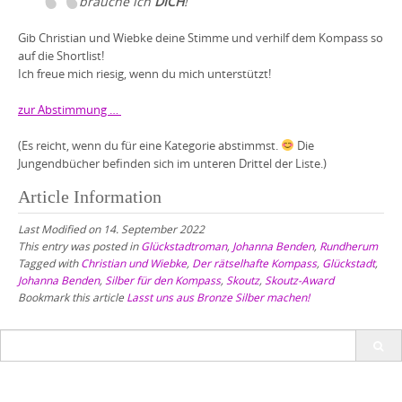
brauche ich
DICH
!
Gib Christian und Wiebke deine Stimme und verhilf dem Kompass so
auf die Shortlist!
Ich freue mich riesig, wenn du mich unterstützt!
zur Abstimmung …
(Es reicht, wenn du für eine Kategorie abstimmst.
Die
Jungendbücher befinden sich im unteren Drittel der Liste.)
Article Information
Last Modified on 14. September 2022
This entry was posted in
Glückstadtroman
,
Johanna Benden
,
Rundherum
Tagged with
Christian und Wiebke
,
Der rätselhafte Kompass
,
Glückstadt
,
Johanna Benden
,
Silber für den Kompass
,
Skoutz
,
Skoutz-Award
Bookmark this article
Lasst uns aus Bronze Silber machen!
Search
for: