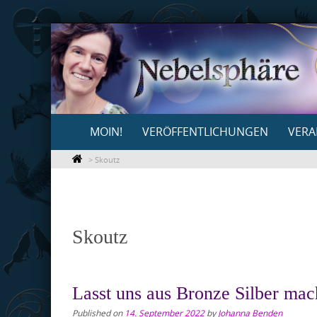
Skip
to
content
Skip
MOIN!
VERÖFFENTLICHUNGEN
VERA
to
content
>
Skoutz
Skoutz
Lasst uns aus Bronze Silber mac
Published on
14. September 2022
by
Johanna Benden