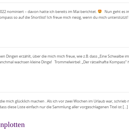
2 nominiert – davon hatte ich bereits im Mai berichtet.
Nun geht es in
pass so auf die Shortlist! Ich freue mich riesig, wenn du mich unterstützt!
nen Dingen erzählt, über die mich mich freue, wie z.B. dass „Eine Schwalbe 
nchmal wachsen kleine Dinge! Trommelwirbel: „Der rätselhafte Kompass“ hat 
 die mich glücklich machen . Als ich vor zwei Wochen im Urlaub war, schrieb m
dass diese Liste einfach nur die Sammlung aller vorgeschlagenen Titel ist […]
nplotten