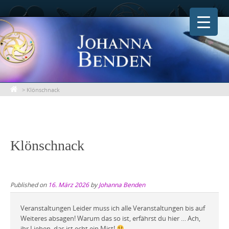
Skip
to
content
>
Klönschnack
Klönschnack
Published on
16. März 2026
by
Johanna Benden
Veranstaltungen Leider muss ich alle Veranstaltungen bis auf
Weiteres absagen! Warum das so ist, erfährst du hier … Ach,
ihr Lieben, das ist echt ein Mist!