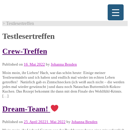
Skip
to
content
>
Testlesertreffen
Testlesertreffen
Crew-Treffen
Published on
16. Mai 2022
by
Johanna Benden
Moin moin, ihr Lieben! Hach, war das schön heute: Einige meiner
Testlesermädels und ich haben und endlich mal wieder im echten Leben
getroffen! Natürlich gab es Zimtschnecken (ich weiß auch nicht – die werden
jedes mal wieder gewünscht ) und dazu noch Nataschas Buttermilch-Kokos-
Kuchen. Das Rezept bekommt ihr dann mit dem Finale des Wohlfühl-Krimis.
[…]
Dream-Team!
Published on
25. April 2022
1. Mai 2022
by
Johanna Benden