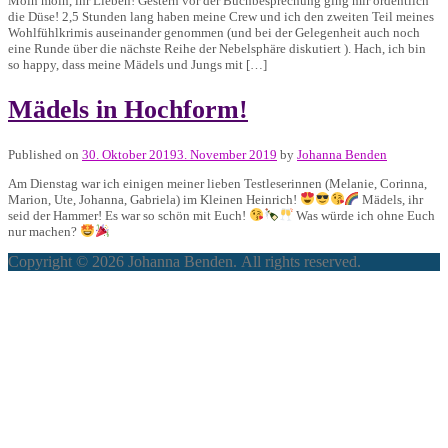
Moin moin, ihr Lieben! Gestern vor der Buchbesprechung ging mir ordentlich
die Düse! 2,5 Stunden lang haben meine Crew und ich den zweiten Teil meines
Wohlfühlkrimis auseinander genommen (und bei der Gelegenheit auch noch
eine Runde über die nächste Reihe der Nebelsphäre diskutiert ). Hach, ich bin
so happy, dass meine Mädels und Jungs mit […]
Mädels in Hochform!
Published on
30. Oktober 2019
3. November 2019
by
Johanna Benden
Am Dienstag war ich einigen meiner lieben Testleserinnen (Melanie, Corinna,
Marion, Ute, Johanna, Gabriela) im Kleinen Heinrich!
Mädels, ihr
seid der Hammer! Es war so schön mit Euch!
Was würde ich ohne Euch
nur machen?
Copyright © 2026 Johanna Benden. All rights reserved.