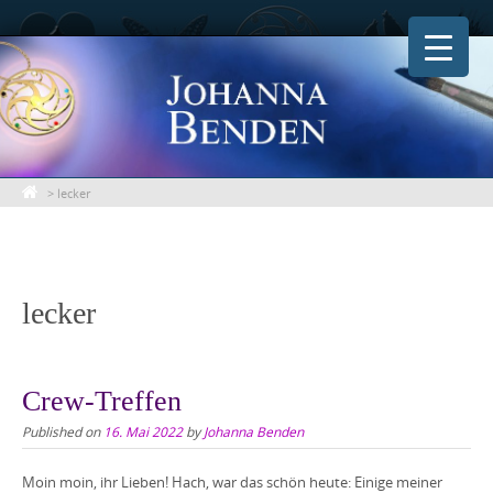
Skip
to
content
>
lecker
lecker
Crew-Treffen
Published on
16. Mai 2022
by
Johanna Benden
Moin moin, ihr Lieben! Hach, war das schön heute: Einige meiner