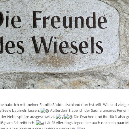
e habe ich mit meiner Familie Süddeutschland durchstreift. Wir sind viel g
e Seele baumeln lassen.
Außerdem habe ich der Sauna unseres Ferienhä
e der Nebelsphäre ausgeschwitzt.
Die Drachen und ihr dürft also g
ißig am Schreibtisch.
Läuft! Allerdings liegen hier auch noch ein paa
um die Hausarbeit geht! Frechheit eigentlich.