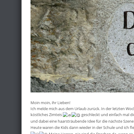
Moin moin, ihr Lieben!
Ich melde mich aus dem Urlaub zurück. In der letzten Woch
köstliches Zimteis
geschleckt und einfach mal di
und dabei eine haarsträubende Idee für die nächste Szen
Heute waren die Kids dann wieder in der Schule und ich fle
Meine Herren, nie sind die Drachen da, wenn es 