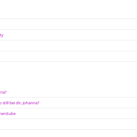
ty
nna?
 still bei dir, Johanna?
cherstube