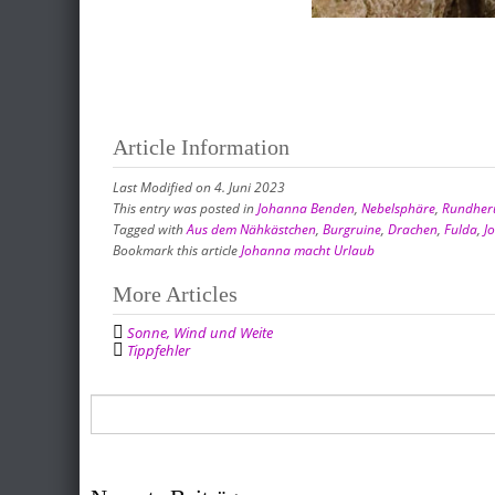
Article Information
Last Modified on 4. Juni 2023
This entry was posted in
Johanna Benden
,
Nebelsphäre
,
Rundhe
Tagged with
Aus dem Nähkästchen
,
Burgruine
,
Drachen
,
Fulda
,
J
Bookmark this article
Johanna macht Urlaub
Post
More Articles
navigation
Sonne, Wind und Weite
Tippfehler