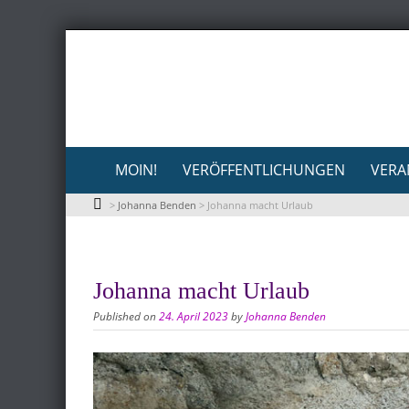
Skip
to
content
Skip
MOIN!
VERÖFFENTLICHUNGEN
VERA
to
>
Johanna Benden
>
Johanna macht Urlaub
content
Johanna macht Urlaub
Published on
24. April 2023
by
Johanna Benden