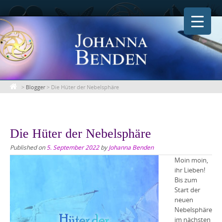
Skip
to
content
>
Blogger
>
Die Hüter der Nebelsphäre
Die Hüter der Nebelsphäre
Published on
5. September 2022
by
Johanna Benden
Moin moin,
ihr Lieben!
Bis zum
Start der
neuen
Nebelsphäre
im nächsten