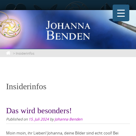
Skip
to
content
>
Insiderinfos
Insiderinfos
Das wird besonders!
Published on
15. Juli 2024
by
Johanna Benden
Moin moin, ihr Lieben! Johanna, deine Bilder sind echt cool! Bei