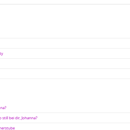
ty
nna?
 still bei dir, Johanna?
cherstube