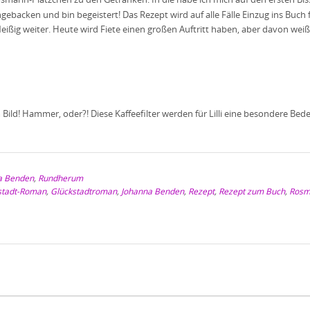
gebacken und bin begeistert! Das Rezept wird auf alle Fälle Einzug ins Buch
fleißig weiter. Heute wird Fiete einen großen Auftritt haben, aber davon wei
 Bild! Hammer, oder?! Diese Kaffeefilter werden für Lilli eine besondere Be
a Benden
,
Rundherum
stadt-Roman
,
Glückstadtroman
,
Johanna Benden
,
Rezept
,
Rezept zum Buch
,
Rosm