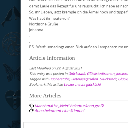
damit Laule das Rezept für uns rausrückt. Ich habe es nach
So, ihr Lieben, jetzt kremple ich die Ärmel hoch und tippe 
Was habt ihr heute vor?
Nordische Grüße
Johanna
.
.
P.S.: Werft unbedingt einen Blick auf den Lampenschirm im
Article Information
Last Modified on 29. August 2021
This entry was posted in
Glückstadt
,
Glückstadtroman
,
Johann
Tagged with
Bücherstube
,
Fietelässtgrüßen
,
Glückstadt
,
Glück
Bookmark this article
Lecker macht glücklich!
Post
More Articles
navigation
Manchmal ist „klein“ beindruckend groß!
Anna bekommt eine Stimme!