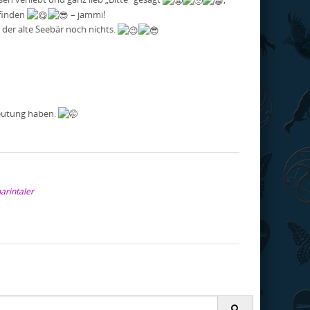
 finden
– jammi!
ß der alte Seebär noch nichts.
deutung haben.
arintaler