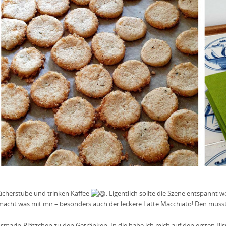
Bücherstube und trinken Kaffee
. Eigentlich sollte die Szene entspannt w
rt macht was mit mir – besonders auch der leckere Latte Macchiato! Den muss
marin-Plätzchen zu den Getränken. In die habe ich mich auf den ersten Biss