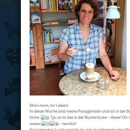
Moin moin, ihr Lieben!
In dieser Woche sind meine Protagonistin und ich in der 
Sinne.
Tja, so ist das in der Bücherstube – dieser O
testen
– herrlich!
Nur nebenbei: Laule serviert ab und an selbstgemachte Ros