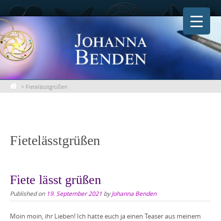
Skip
to
content
>
Fietelässtgrüßen
Fietelässtgrüßen
Fiete lässt grüßen
Published on
19. September 2021
by
Johanna Benden
Moin moin, ihr Lieben! Ich hatte euch ja einen Teaser aus meinem