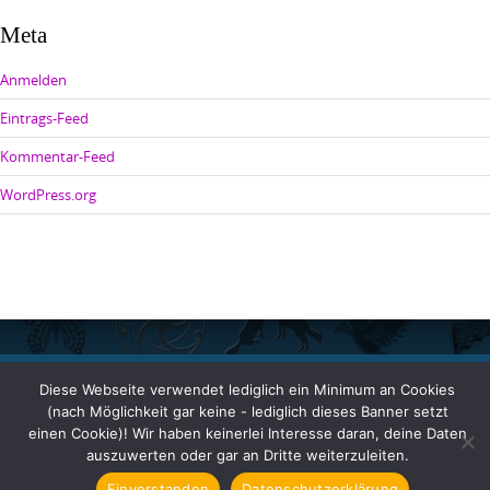
Meta
Anmelden
Eintrags-Feed
Kommentar-Feed
WordPress.org
Diese Webseite verwendet lediglich ein Minimum an Cookies
Copyright © 2026 Johanna Benden. All rights reserved.
(nach Möglichkeit gar keine - lediglich dieses Banner setzt
einen Cookie)! Wir haben keinerlei Interesse daran, deine Daten
auszuwerten oder gar an Dritte weiterzuleiten.
Einverstanden
Datenschutzerklärung