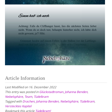
Article Information
Last Modified on 16. Dezember 2022
This entry was posted in
Glückstadtroman
,
Johanna Benden
,
Nebelsphäre
,
Team
,
Tüdelkram
Tagged with
Drachen
,
Johanna Benden
,
Nebelsphäre
,
Tüdelkram
,
Verstecktes Kapitel
Bookmark this article
Tüdelkram!