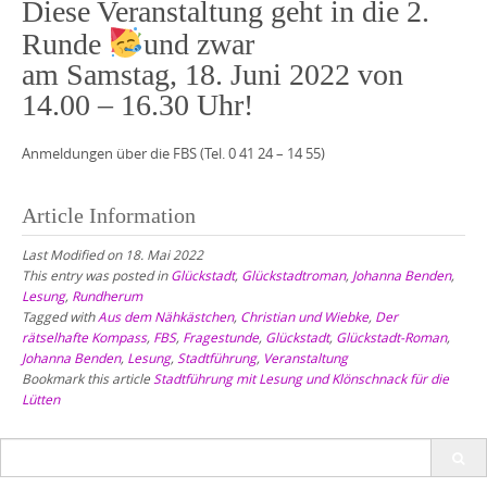
Diese Veranstaltung geht in die 2.
Runde
und zwar
am Samstag, 18. Juni 2022 von
14.00 – 16.30 Uhr!
Anmeldungen über die FBS (Tel. 0 41 24 – 14 55)
Article Information
Last Modified on 18. Mai 2022
This entry was posted in
Glückstadt
,
Glückstadtroman
,
Johanna Benden
,
Lesung
,
Rundherum
Tagged with
Aus dem Nähkästchen
,
Christian und Wiebke
,
Der
rätselhafte Kompass
,
FBS
,
Fragestunde
,
Glückstadt
,
Glückstadt-Roman
,
Johanna Benden
,
Lesung
,
Stadtführung
,
Veranstaltung
Bookmark this article
Stadtführung mit Lesung und Klönschnack für die
Lütten
Search
for: