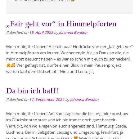
„Fair geht vor“ in Himmelpforten
Published on
15. April 2025
by
Johanna Benden
Moin moin, ihr Lieben! Hier ein paar Eindrücke von der „fair geht vor“
in Himmelpforten am letzten Wochenende. Vielen Dank an alle, die
mich dort besucht haben – es war so schön mit euch zu schnacken!
Wer gefragt hat, durfte einen Blick in mein Pausenprojekt
werfen (auf dem Bild seht ihr Nina und Lena, […]
Da bin ich baff!
Published on
17. September 2024
by
Johanna Benden
Moin moin, ihr Lieben! Am Samstag fand die Lesung mit Fotoshow
im Glücksknoten statt und ich bin immer noch ganz beseelt.
Verrückt, von wo einige von euch angereist sind: Hamburg, Stade,
Buchholz, Berlin, Salzgitter, Leipzig und Umgebung, Frankfurt, ja
sogar aus der Schweiz kamen Gäste.
Meine Herren – ich bin