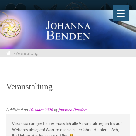
Skip
to
content
>
Veranstaltung
Veranstaltung
Published on
16. März 2026
by
Johanna Benden
Veranstaltungen Leider muss ich alle Veranstaltungen bis auf
Weiteres absagen! Warum das so ist, erfährst du hier … Ach,
ihr Lieben, das ist echt ein Mist!