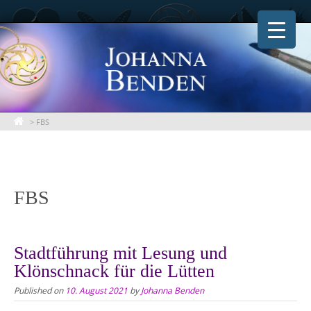
Skip
to
content
>
FBS
FBS
Stadtführung mit Lesung und
Klönschnack für die Lütten
Published on
10. August 2021
by
Johanna Benden