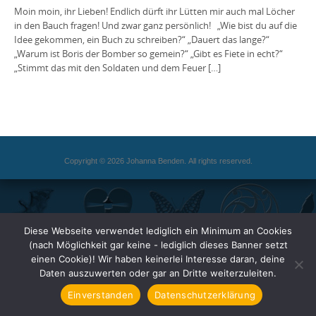
Moin moin, ihr Lieben! Endlich dürft ihr Lütten mir auch mal Löcher
in den Bauch fragen! Und zwar ganz persönlich! „Wie bist du auf die
Idee gekommen, ein Buch zu schreiben?“ „Dauert das lange?“
„Warum ist Boris der Bomber so gemein?“ „Gibt es Fiete in echt?“
„Stimmt das mit den Soldaten und dem Feuer […]
Copyright © 2026 Johanna Benden. All rights reserved.
Diese Webseite verwendet lediglich ein Minimum an Cookies
(nach Möglichkeit gar keine - lediglich dieses Banner setzt
einen Cookie)! Wir haben keinerlei Interesse daran, deine
Daten auszuwerten oder gar an Dritte weiterzuleiten.
Einverstanden
Datenschutzerklärung