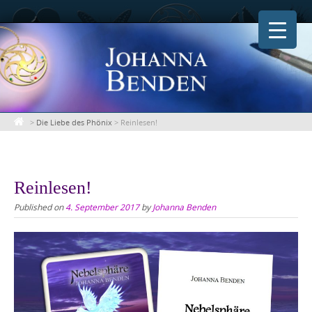
Skip
to
content
>
Die Liebe des Phönix
>
Reinlesen!
Reinlesen!
Published on
4. September 2017
by
Johanna Benden