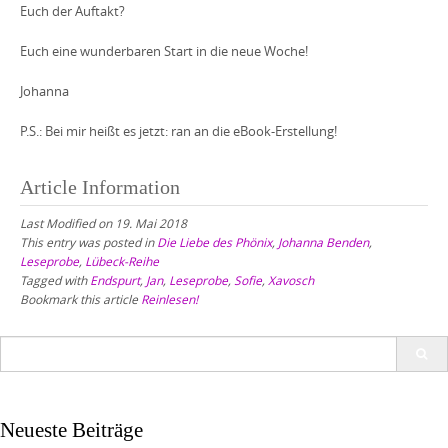
Euch der Auftakt?
Euch eine wunderbaren Start in die neue Woche!
Johanna
P.S.: Bei mir heißt es jetzt: ran an die eBook-Erstellung!
Article Information
Last Modified on 19. Mai 2018
This entry was posted in
Die Liebe des Phönix
,
Johanna Benden
,
Leseprobe
,
Lübeck-Reihe
Tagged with
Endspurt
,
Jan
,
Leseprobe
,
Sofie
,
Xavosch
Bookmark this article
Reinlesen!
Search
for:
Neueste Beiträge