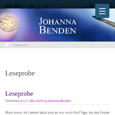
Skip
to
content
>
Leseprobe
Leseprobe
Leseprobe
Published on
21. Mai 2024
by
Johanna Benden
Moin moin, ihr Lieben! Jetzt sind es nur noch fünf Tage, bis das Finale