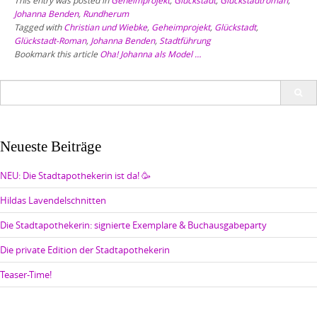
This entry was posted in
Geheimprojekt
,
Glückstadt
,
Glückstadtroman
,
Johanna Benden
,
Rundherum
Tagged with
Christian und Wiebke
,
Geheimprojekt
,
Glückstadt
,
Glückstadt-Roman
,
Johanna Benden
,
Stadtführung
Bookmark this article
Oha! Johanna als Model …
Search
for:
Neueste Beiträge
NEU: Die Stadtapothekerin ist da! 🥳
Hildas Lavendelschnitten
Die Stadtapothekerin: signierte Exemplare & Buchausgabeparty
Die private Edition der Stadtapothekerin
Teaser-Time!