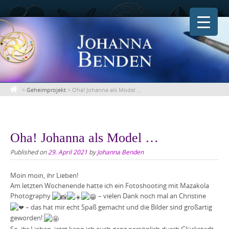
Skip
to
content
>
Geheimprojekt
>
Oha! Johanna als Model …
Oha! Johanna als Model …
Published on
29. April 2021
by
Johanna Benden
Moin moin, ihr Lieben!
Am letzten Wochenende hatte ich ein Fotoshooting mit Mazakola
Photography
– vielen Dank noch mal an Christine
– das hat mir echt Spaß gemacht und die Bilder sind großartig
geworden!
So, ihr Lieben, jetzt kann ich euch ganz persönlich durch Glückstadt