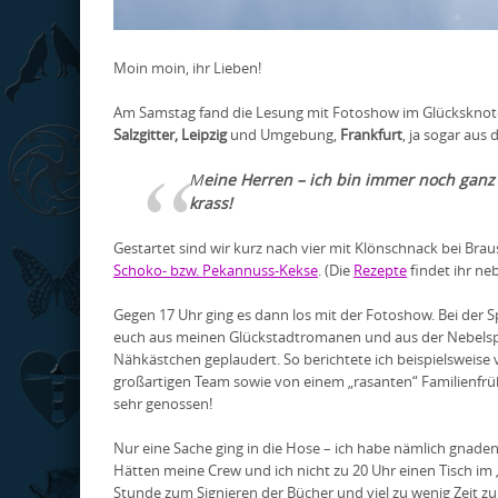
Moin moin, ihr Lieben!
Am Samstag fand die Lesung mit Fotoshow im Glücksknoten 
Salzgitter, Leipzig
und Umgebung,
Frankfurt
, ja sogar aus 
M
eine Herren – ich bin immer noch ganz
krass!
Gestartet sind wir kurz nach vier mit Klönschnack bei Bra
Schoko- bzw. Pekannuss-Kekse
. (Die
Rezepte
findet ihr ne
Gegen 17 Uhr ging es dann los mit der Fotoshow. Bei der Sp
euch aus meinen Glückstadtromanen und aus der Nebelsph
Nähkästchen geplaudert. So berichtete ich beispielswei
großartigen Team sowie von einem „rasanten“ Familienfrüh
sehr genossen!
Nur eine Sache ging in die Hose – ich habe nämlich gnade
Hätten meine Crew und ich nicht zu 20 Uhr einen Tisch im 
Stunde zum Signieren der Bücher und viel zu wenig Zeit zum