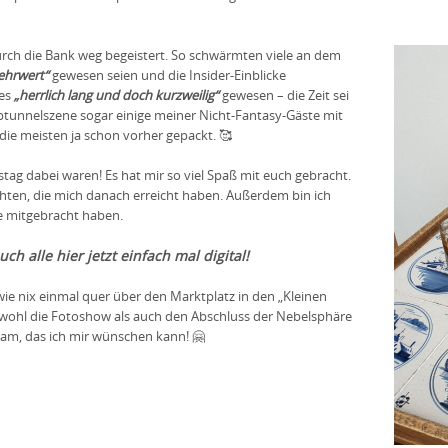
rch die Bank weg begeistert. So schwärmten viele an dem
ehrwert“
gewesen seien und die Insider-Einblicke
 es
„herrlich lang und doch kurzweilig“
gewesen – die Zeit sei
lbtunnelszene sogar einige meiner Nicht-Fantasy-Gäste mit
die meisten ja schon vorher gepackt. 🥰
stag dabei waren! Es hat mir so viel Spaß mit euch gebracht.
chten, die mich danach erreicht haben. Außerdem bin ich
e mitgebracht haben.
uch alle hier jetzt einfach mal digital!
ie nix einmal quer über den Marktplatz in den „Kleinen
wohl die Fotoshow als auch den Abschluss der Nebelsphäre
Team, das ich mir wünschen kann! 🤗