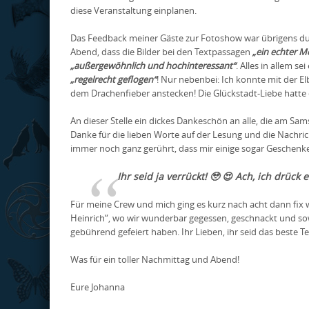
diese Veranstaltung einplanen.
Das Feedback meiner Gäste zur Fotoshow war übrigens du
Abend, dass die Bilder bei den Textpassagen
„ein echter M
„außergewöhnlich und hochinteressant“
. Alles in allem sei
„regelrecht geflogen“
! Nur nebenbei: Ich konnte mit der E
dem Drachenfieber anstecken! Die Glückstadt-Liebe hatte 
An dieser Stelle ein dickes Dankeschön an alle, die am Sam
Danke für die lieben Worte auf der Lesung und die Nachri
immer noch ganz gerührt, dass mir einige sogar Geschenk
Ihr seid ja verrückt! 🥹 😍 Ach, ich drück e
Für meine Crew und mich ging es kurz nach acht dann fix w
Heinrich“, wo wir wunderbar gegessen, geschnackt und so
gebührend gefeiert haben. Ihr Lieben, ihr seid das beste 
Was für ein toller Nachmittag und Abend!
Eure Johanna