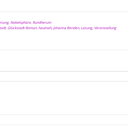
esung
,
Nebelsphäre
,
Rundherum
tadt
,
Glückstadt-Roman
,
hautnah
,
Johanna Benden
,
Lesung
,
Veranstaltung