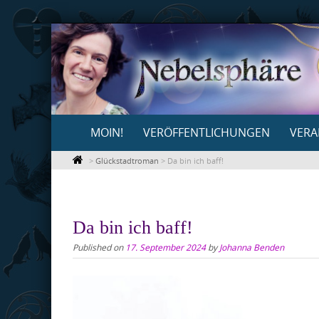
Skip
to
content
Skip
MOIN!
VERÖFFENTLICHUNGEN
VERA
to
content
>
Glückstadtroman
>
Da bin ich baff!
Da bin ich baff!
Published on
17. September 2024
by
Johanna Benden