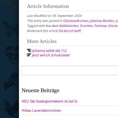
Article Information
Last Modified on 18. September 2024
This entry was posted in
Glückstadtroman
,
Johanna Benden
,
L
Tagged with
Aus dem Nähkästchen
,
Drachen
,
Fotshow
,
Glücks
Bookmark this article
Da bin ich baff!
Post
More Articles
navigation
Johanna wählt die 112
Jetzt will ich Schokolade!
Neueste Beiträge
NEU: Die Stadtapothekerin ist da! 🥳
Hildas Lavendelschnitten