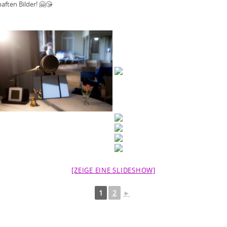
aften Bilder!
🤗
😘
[ZEIGE EINE SLIDESHOW]
1
2
►