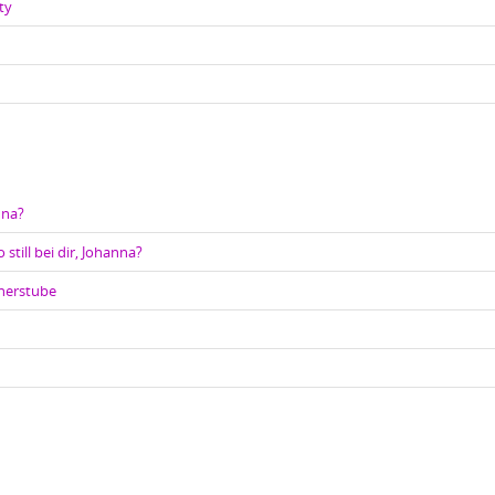
ty
nna?
 still bei dir, Johanna?
cherstube