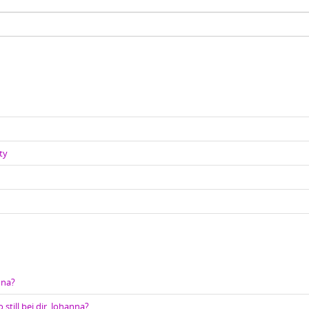
ty
nna?
 still bei dir, Johanna?