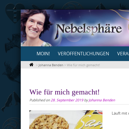
Skip
to
content
Skip
MOIN!
VERÖFFENTLICHUNGEN
VERA
to
content
>
Johanna Benden
>
Wie für mich gemacht!
Wie für mich gemacht!
Published on
28. September 2019
by
Johanna Benden
Läuft mit