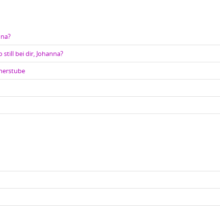
nna?
 still bei dir, Johanna?
cherstube