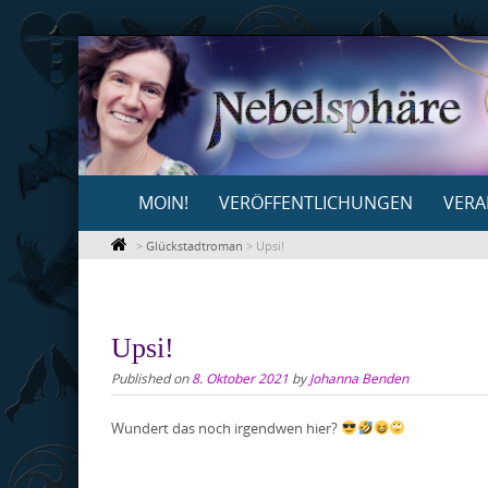
Skip
to
content
Skip
MOIN!
VERÖFFENTLICHUNGEN
VERA
to
content
>
Glückstadtroman
>
Upsi!
Upsi!
Published on
8. Oktober 2021
by
Johanna Benden
Wundert das noch irgendwen hier?