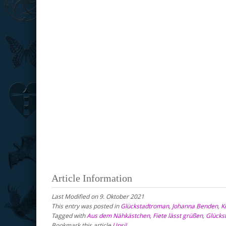
Article Information
Last Modified on 9. Oktober 2021
This entry was posted in
Glückstadtroman
,
Johanna Benden
,
K
Tagged with
Aus dem Nähkästchen
,
Fiete lässt grüßen
,
Glücks
Bookmark this article
Upsi!