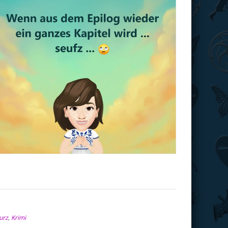
urz
,
Krimi