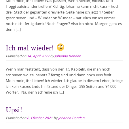
Moin moin, ihr Lieben! Was passiert, wenn Alexan, Billarius und
Hoggi aufeinander treffen? Richtig: Johanna kann nicht kurz – hoch
drei! Statt der geplanten dreiviertel Seite habe ich jetzt 17 Seiten
geschrieben und – Wunder oh Wunder – natürlich bin ich immer
noch nicht fertig damit! Noch Fragen? Also ich nicht. Morgen geht es
denn […]
Ich mal wieder!
Published on
14. April 2022
by
Johanna Benden
Wenn man feststellt, dass von den 1,5 Kapiteln, die man noch
schreiben wollte, bereits 2 fertig sind und dann noch eins fehlt …
Moin moin, ihr Lieben! Ich wieder! Ich glaube in diesem Leben, kriege
ich kein kurzes Ende hin! Stand der Dinge: 398 Seiten und 94.000
Wörter. Na, denn schreibe ich […]
Upsi!
Published on
8. Oktober 2021
by
Johanna Benden