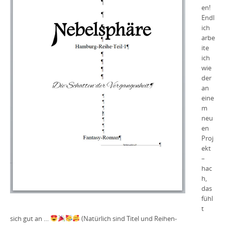
en!
Endl
ich
arbe
ite
ich
wie
der
an
eine
m
neu
en
Proj
ekt
–
hac
h,
das
fühl
t
sich gut an …
(Natürlich sind Titel und Reihen-