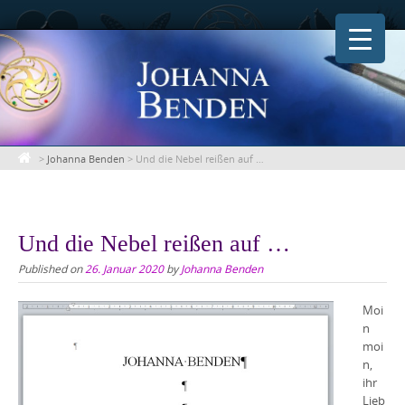
Skip
to
content
>
Johanna Benden
>
Und die Nebel reißen auf …
Und die Nebel reißen auf …
Published on
26. Januar 2020
by
Johanna Benden
Moi
n
moi
n,
ihr
Lieb