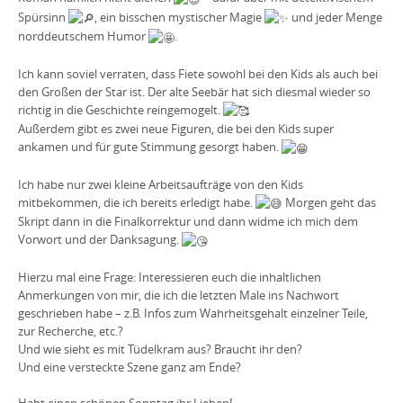
Spürsinn
, ein bisschen mystischer Magie
und jeder Menge
norddeutschem Humor
.
Ich kann soviel verraten, dass Fiete sowohl bei den Kids als auch bei
den Großen der Star ist. Der alte Seebär hat sich diesmal wieder so
richtig in die Geschichte reingemogelt.
Außerdem gibt es zwei neue Figuren, die bei den Kids super
ankamen und für gute Stimmung gesorgt haben.
Ich habe nur zwei kleine Arbeitsaufträge von den Kids
mitbekommen, die ich bereits erledigt habe.
Morgen geht das
Skript dann in die Finalkorrektur und dann widme ich mich dem
Vorwort und der Danksagung.
Hierzu mal eine Frage: Interessieren euch die inhaltlichen
Anmerkungen von mir, die ich die letzten Male ins Nachwort
geschrieben habe – z.B. Infos zum Wahrheitsgehalt einzelner Teile,
zur Recherche, etc.?
Und wie sieht es mit Tüdelkram aus? Braucht ihr den?
Und eine versteckte Szene ganz am Ende?
Habt einen schönen Sonntag ihr Lieben!