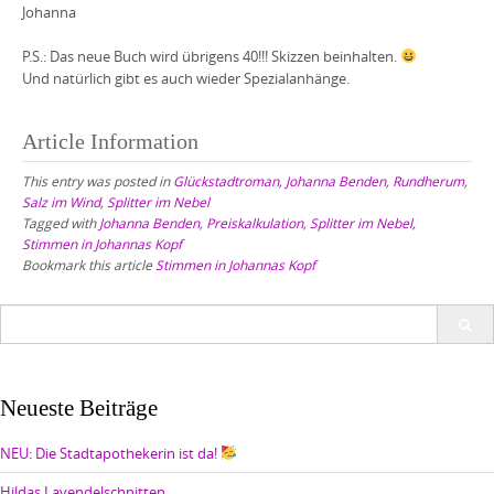
Johanna
P.S.: Das neue Buch wird übrigens 40!!! Skizzen beinhalten.
Und natürlich gibt es auch wieder Spezialanhänge.
Article Information
This entry was posted in
Glückstadtroman
,
Johanna Benden
,
Rundherum
,
Salz im Wind
,
Splitter im Nebel
Tagged with
Johanna Benden
,
Preiskalkulation
,
Splitter im Nebel
,
Stimmen in Johannas Kopf
Bookmark this article
Stimmen in Johannas Kopf
Search
for:
Neueste Beiträge
NEU: Die Stadtapothekerin ist da!
Hildas Lavendelschnitten