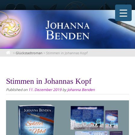
Skip
to
content
>
Glückstadtroman
>
Stimmen in Johannas Kopf
Stimmen in Johannas Kopf
Published on
11. Dezember 2019
by
Johanna Benden