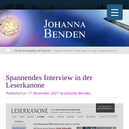
Skip
to
content
>
Eine Schwalbe im Sturm
>
Spannendes Interview in der Leserkanone
Spannendes Interview in der
Leserkanone
Published on
17. November 2021
by
Johanna Benden